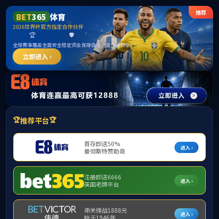
FUN乐天使(中国·堂)官方网站
党建工作
内部网
本科教学管理系统
English
首页
>
科学研究
>
科研平台
国家级科研平台
省部级科研平台